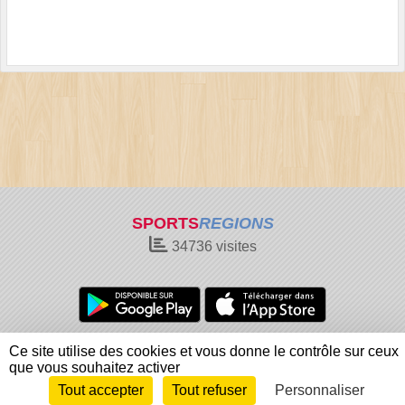
SPORTS
REGIONS
34736
visites
Charte cookies
Gestion des cookies
Ce site utilise des cookies et vous donne le contrôle sur ceux
Informations légales
Signaler un contenu inapproprié
que vous souhaitez activer
Tout accepter
Tout refuser
Personnaliser
Envie de participer ?
Connexion