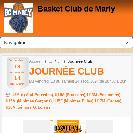
Panneau de gestion des cookies
Basket Club de Marly
Du
vendredi
Accueil
Journée Club
13
JOURNÉE CLUB
au
samedi
14
Du
vendredi
13
au
samedi
14
sept.
2024
de 18h30 à 20h
SEPT.
2024
U9Mix (Mini-Poussins)
U11M (Poussins)
U13M (Benjamins)
U15M (Minimes Garçons)
U15F (Minimes Filles)
U17M (Cadets)
U20M
Séniors G
Loisirs