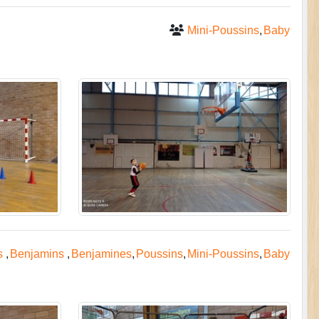
Mini-Poussins
Baby
s
Benjamins
Benjamines
Poussins
Mini-Poussins
Baby