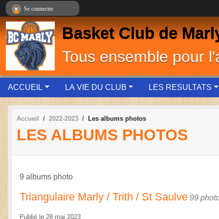
Panneau de gestion des cookies
Se connecter
Basket Club de Marl
Tous ensemble pour l
ACCUEIL
LA VIE DU CLUB
LES RESULTATS
Accueil
2022-2023
Les albums photos
LES ALBUMS PHOTOS
9 albums photo
Triangulaire Marly / Trith / St Saulve
99 phot
Publié le
28 mai 2023