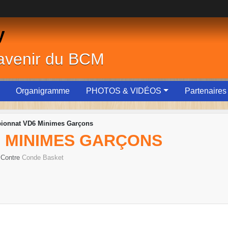
y
'avenir du BCM
Organigramme
PHOTOS & VIDÉOS
Partenaires
ionnat VD6 Minimes Garçons
 MINIMES GARÇONS
 Contre
Conde Basket