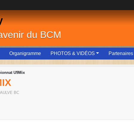
y
'avenir du BCM
Organigramme
PHOTOS & VIDÉOS
Partenaires
ionnat U9Mix
IX
SAULVE BC