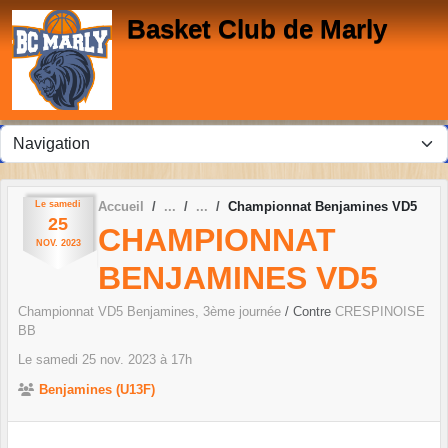
Panneau de gestion des cookies
Basket Club de Marly
Le
samedi
Accueil
Championnat Benjamines VD5
25
CHAMPIONNAT
NOV.
2023
BENJAMINES VD5
Championnat VD5 Benjamines, 3ème journée
/ Contre
CRESPINOISE
BB
Le
samedi
25
nov.
2023
à 17h
Benjamines (U13F)