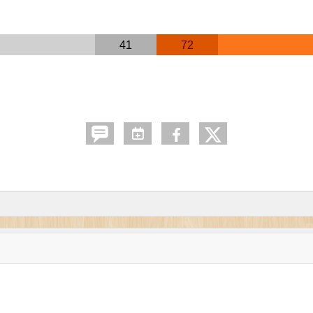
41
72