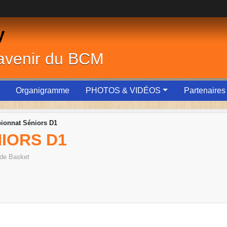
y
'avenir du BCM
Organigramme
PHOTOS & VIDÉOS
Partenaires
ionnat Séniors D1
IORS D1
de Basket