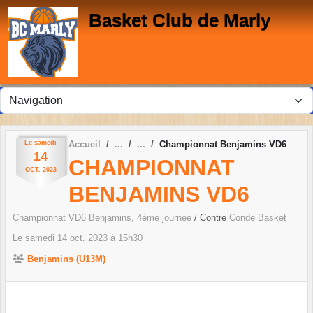
Panneau de gestion des cookies
Basket Club de Marly
Le
samedi
Accueil
Championnat Benjamins VD6
14
CHAMPIONNAT
OCT.
2023
BENJAMINS VD6
Championnat VD6 Benjamins, 4ème journée
/ Contre
Conde Basket
Le
samedi
14
oct.
2023
à 15h30
Benjamins (U13M)