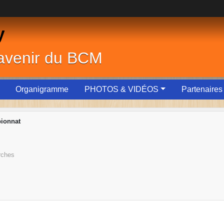
y
'avenir du BCM
Organigramme
PHOTOS & VIDÉOS
Partenaires
ionnat
rches