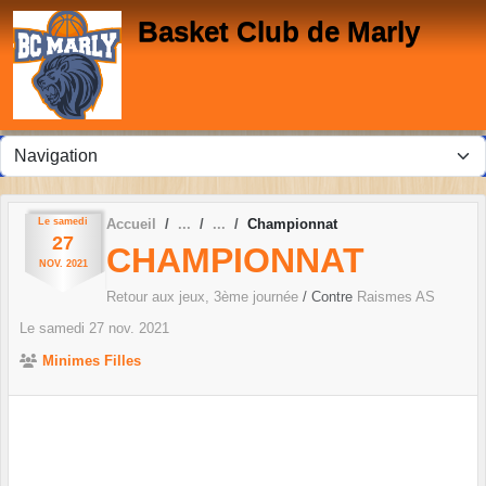
Panneau de gestion des cookies
Basket Club de Marly
Le
samedi
Accueil
Championnat
27
CHAMPIONNAT
NOV.
2021
Retour aux jeux, 3ème journée
/ Contre
Raismes AS
Le
samedi
27
nov.
2021
Minimes Filles