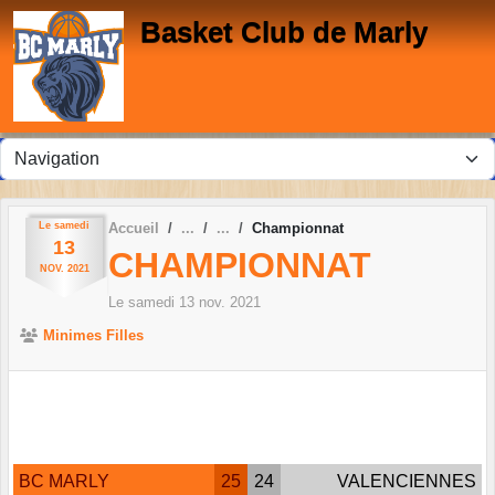
Panneau de gestion des cookies
Basket Club de Marly
Le
samedi
Accueil
Championnat
13
CHAMPIONNAT
NOV.
2021
Le
samedi
13
nov.
2021
Minimes Filles
BC MARLY
25
24
VALENCIENNES