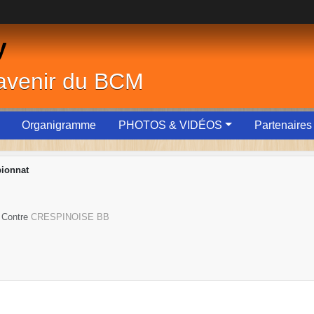
y
'avenir du BCM
Organigramme
PHOTOS & VIDÉOS
Partenaires
ionnat
/ Contre
CRESPINOISE BB