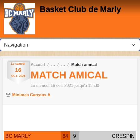
Panneau de gestion des cookies
Basket Club de Marly
Le
samedi
Accueil
Match amical
16
MATCH AMICAL
OCT.
2021
Le
samedi
16
oct.
2021
jusqu'à 13h30
Minimes Garçons A
BC MARLY
64
9
CRESPIN