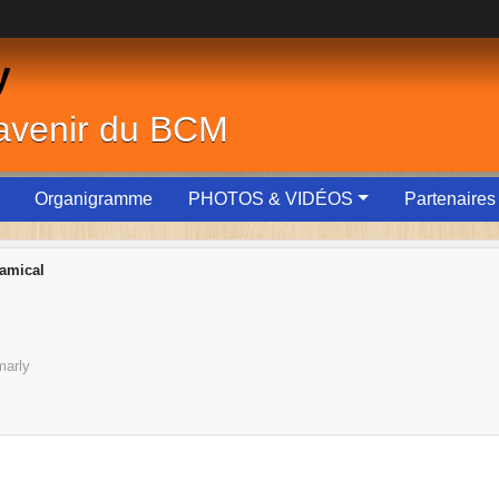
y
'avenir du BCM
Organigramme
PHOTOS & VIDÉOS
Partenaires
amical
marly