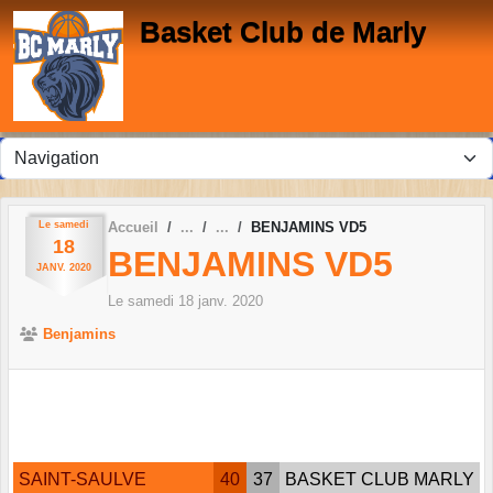
Panneau de gestion des cookies
Basket Club de Marly
Le
samedi
Accueil
BENJAMINS VD5
18
BENJAMINS VD5
JANV.
2020
Le
samedi
18
janv.
2020
Benjamins
SAINT-SAULVE
40
37
BASKET CLUB MARLY