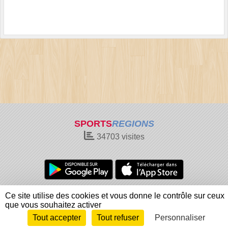
SPORTS
REGIONS
34703
visites
Charte cookies
Gestion des cookies
Ce site utilise des cookies et vous donne le contrôle sur ceux
Informations légales
Signaler un contenu inapproprié
que vous souhaitez activer
Tout accepter
Tout refuser
Personnaliser
Envie de participer ?
Connexion