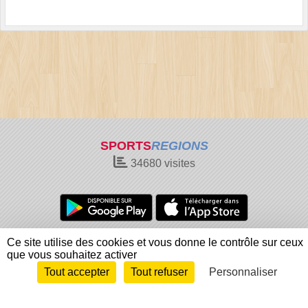
SPORTS
REGIONS
34680
visites
Charte cookies
Gestion des cookies
Ce site utilise des cookies et vous donne le contrôle sur ceux
que vous souhaitez activer
Informations légales
Signaler un contenu inapproprié
Tout accepter
Tout refuser
Personnaliser
Envie de participer ?
Connexion