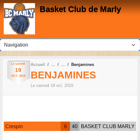
Panneau de gestion des cookies
Basket Club de Marly
Le
samedi
Accueil
Benjamines
19
BENJAMINES
OCT.
2019
Le
samedi
19
oct.
2019
Crespin
6
40
BASKET CLUB MARLY