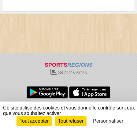
SPORTS
REGIONS
34712
visites
Charte cookies
Gestion des cookies
Ce site utilise des cookies et vous donne le contrôle sur ceux
que vous souhaitez activer
Informations légales
Signaler un contenu inapproprié
Tout accepter
Tout refuser
Personnaliser
Envie de participer ?
Connexion