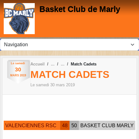
Panneau de gestion des cookies
Basket Club de Marly
Le
samedi
Accueil
Match Cadets
30
MATCH CADETS
MARS
2019
Le
samedi
30
mars
2019
VALENCIENNES RSC
48
50
BASKET CLUB MARLY