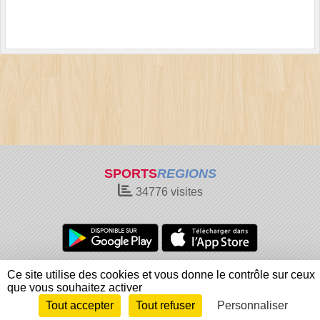
SPORTS
REGIONS
34776
visites
Charte cookies
Gestion des cookies
Ce site utilise des cookies et vous donne le contrôle sur ceux
Informations légales
Signaler un contenu inapproprié
que vous souhaitez activer
Tout accepter
Tout refuser
Personnaliser
Envie de participer ?
Connexion