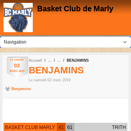
Panneau de gestion des cookies
Basket Club de Marly
Le
samedi
Accueil
BENJAMINS
02
BENJAMINS
MARS
2019
Le
samedi
02
mars
2019
Benjamins
BASKET CLUB MARLY
41
61
TRITH