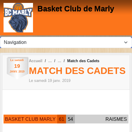
Panneau de gestion des cookies
Basket Club de Marly
Le
samedi
Accueil
Match des Cadets
19
MATCH DES CADETS
JANV.
2019
Le
samedi
19
janv.
2019
BASKET CLUB MARLY
61
54
RAISMES