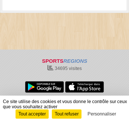
SPORTS
REGIONS
34695
visites
Charte cookies
Gestion des cookies
Ce site utilise des cookies et vous donne le contrôle sur ceux
que vous souhaitez activer
Informations légales
Signaler un contenu inapproprié
Tout accepter
Tout refuser
Personnaliser
Envie de participer ?
Connexion