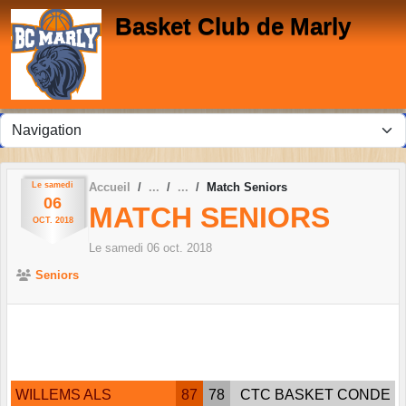
Panneau de gestion des cookies
Basket Club de Marly
Le
samedi
Accueil
Match Seniors
06
MATCH SENIORS
OCT.
2018
Le
samedi
06
oct.
2018
Seniors
WILLEMS ALS
87
78
CTC BASKET CONDE