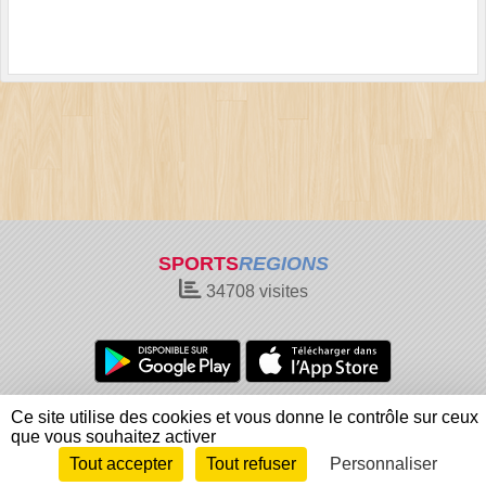
SPORTS
REGIONS
34708
visites
Charte cookies
Gestion des cookies
Ce site utilise des cookies et vous donne le contrôle sur ceux
Informations légales
Signaler un contenu inapproprié
que vous souhaitez activer
Tout accepter
Tout refuser
Personnaliser
Envie de participer ?
Connexion