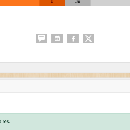
6
39
ires.