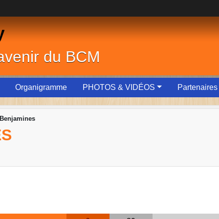
y
'avenir du BCM
Organigramme
PHOTOS & VIDÉOS
Partenaires
 Benjamines
ES