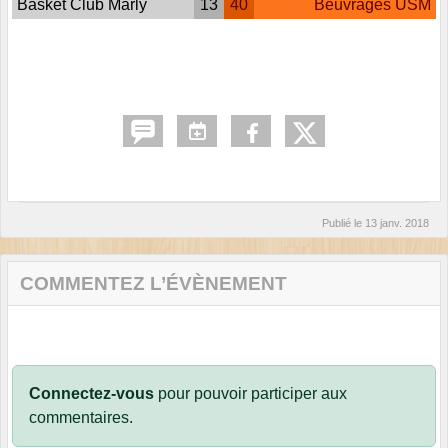
Basket Club Marly
13
40
Beuvrages USM
Publié le
13 janv. 2018
COMMENTEZ L’ÉVÈNEMENT
Connectez-vous
pour pouvoir participer aux
commentaires.