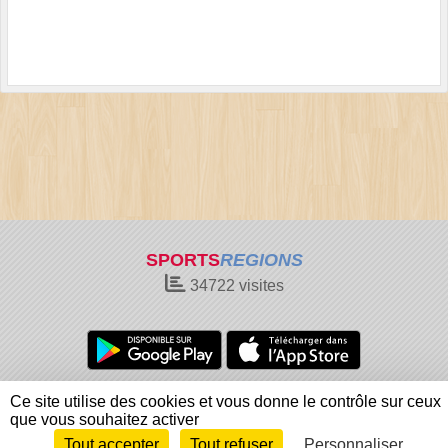
SPORTS
REGIONS
34722
visites
Charte cookies
Gestion des cookies
Ce site utilise des cookies et vous donne le contrôle sur ceux
Informations légales
Signaler un contenu inapproprié
que vous souhaitez activer
Tout accepter
Tout refuser
Personnaliser
Envie de participer ?
Connexion