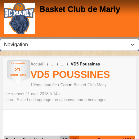
Panneau de gestion des cookies
Basket Club de Marly
Le
samedi
Accueil
VD5 Poussines
21
VD5 POUSSINES
AVRIL
2018
10ème journée
/ Contre
Basket Club Marly
Le
samedi
21
avril
2018
à 14h
Lieu :
Salle Leo Lagrange rue alphonse caron
beuvrages