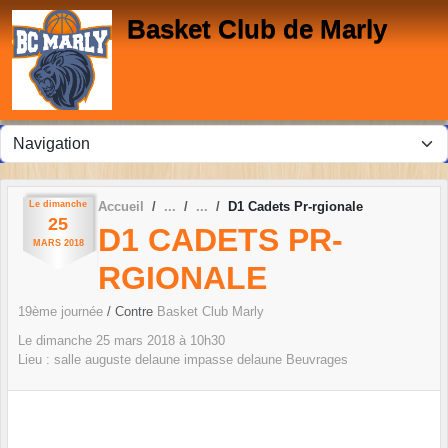
Panneau de gestion des cookies
Basket Club de Marly
Le
dimanche
Accueil
D1 Cadets Pr-rgionale
25
D1 CADETS PR-
MARS
2018
RGIONALE
19ème journée
/ Contre
Basket Club Marly
Le
dimanche
25
mars
2018
à 10h30
Lieu :
salle auguste delaune impasse delaune
Beuvrages