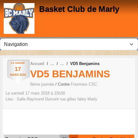
Panneau de gestion des cookies
Basket Club de Marly
Le
samedi
Accueil
VD5 Benjamins
17
VD5 BENJAMINS
MARS
2018
6ème journée
/ Contre
Fourmies CSC
Le
samedi
17
mars
2018
à 15h30
Lieu :
Salle Raymond Dumont rue gilles fabry
Marly