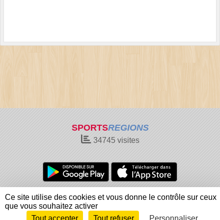
SPORTS
REGIONS
34745
visites
Charte cookies
Gestion des cookies
Ce site utilise des cookies et vous donne le contrôle sur ceux
Informations légales
Signaler un contenu inapproprié
que vous souhaitez activer
Tout accepter
Tout refuser
Personnaliser
Envie de participer ?
Connexion