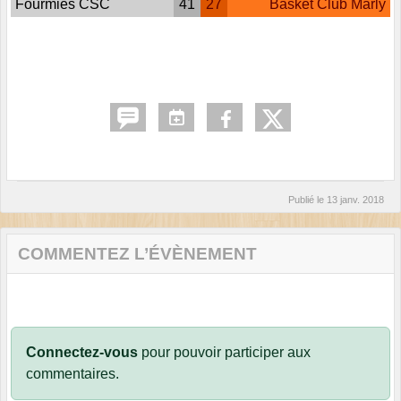
Fourmies CSC
41
27
Basket Club Marly
Publié le
13 janv. 2018
COMMENTEZ L’ÉVÈNEMENT
Connectez-vous
pour pouvoir participer aux
commentaires.