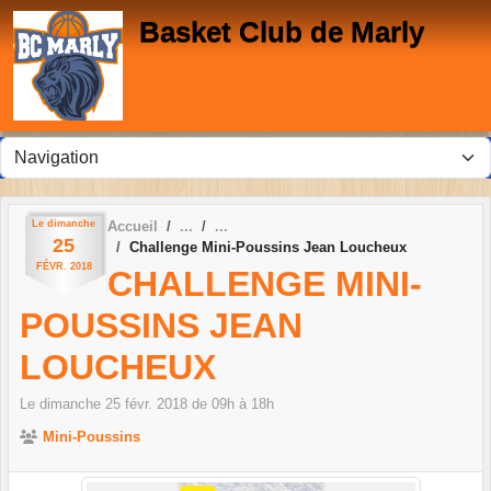
Panneau de gestion des cookies
Basket Club de Marly
Le
dimanche
Accueil
25
Challenge Mini-Poussins Jean Loucheux
FÉVR.
2018
CHALLENGE MINI-
POUSSINS JEAN
LOUCHEUX
Le
dimanche
25
févr.
2018
de 09h à 18h
Mini-Poussins