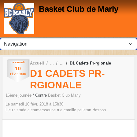
Panneau de gestion des cookies
Basket Club de Marly
Le
samedi
Accueil
D1 Cadets Pr-rgionale
10
D1 CADETS PR-
FÉVR.
2018
RGIONALE
16ème journée
/ Contre
Basket Club Marly
Le
samedi
10
févr.
2018
à 15h30
Lieu :
stade clemmersseune rue camille pelletan
Hasnon