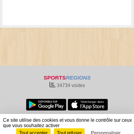
SPORTS
REGIONS
34734
visites
Charte cookies
Gestion des cookies
Ce site utilise des cookies et vous donne le contrôle sur ceux
Informations légales
Signaler un contenu inapproprié
que vous souhaitez activer
Tout accepter
Tout refuser
Personnaliser
Envie de participer ?
Connexion