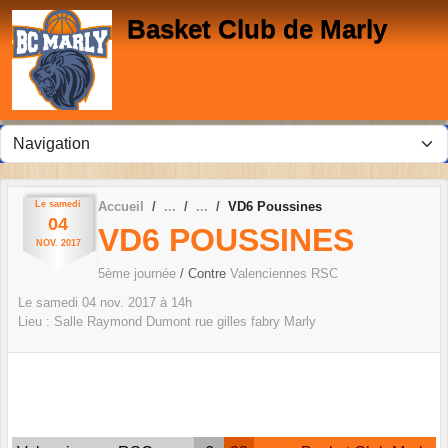
Panneau de gestion des cookies
Basket Club de Marly
Le
samedi
Accueil
VD6 Poussines
04
VD6 POUSSINES
NOV.
2017
5ème journée
/ Contre
Valenciennes RSC
Le
samedi
04
nov.
2017
à 14h
Lieu :
Salle Raymond Dumont rue gilles fabry
Marly