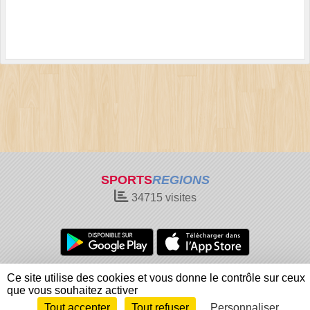
SPORTS
REGIONS
34715
visites
Charte cookies
Gestion des cookies
Ce site utilise des cookies et vous donne le contrôle sur ceux
Informations légales
Signaler un contenu inapproprié
que vous souhaitez activer
Tout accepter
Tout refuser
Personnaliser
Envie de participer ?
Connexion