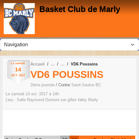
Panneau de gestion des cookies
Basket Club de Marly
Le
samedi
Accueil
VD6 Poussins
14
VD6 POUSSINS
OCT.
2017
2ème journée
/ Contre
Saint-Saulve BC
Le
samedi
14
oct.
2017
à 14h
Lieu :
Salle Raymond Dumont rue gilles fabry
Marly