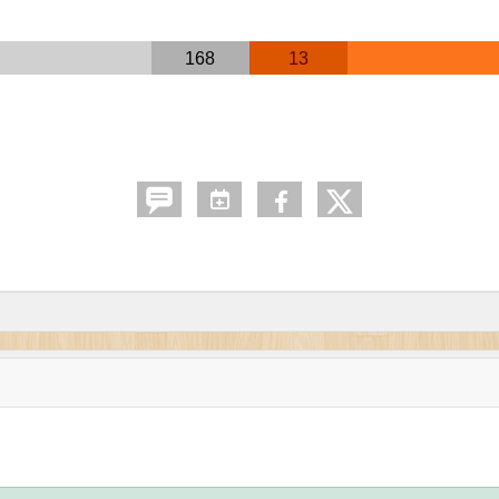
168
13