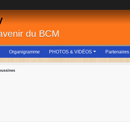
y
'avenir du BCM
Organigramme
PHOTOS & VIDÉOS
Partenaires
oussines