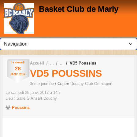
Panneau de gestion des cookies
Basket Club de Marly
Le
samedi
Accueil
VD5 Poussins
28
VD5 POUSSINS
JANV.
2017
3ème journée
/ Contre
Douchy Club Omnisport
Le
samedi
28
janv.
2017
à 14h
Lieu :
Salle G Ansart
Douchy
Poussins