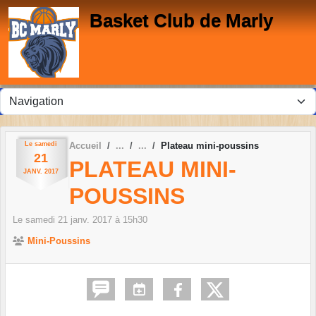
Panneau de gestion des cookies
Basket Club de Marly
Le
samedi
Accueil
Plateau mini-poussins
21
PLATEAU MINI-
JANV.
2017
POUSSINS
Le
samedi
21
janv.
2017
à 15h30
Mini-Poussins