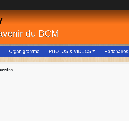
y
'avenir du BCM
Organigramme
PHOTOS & VIDÉOS
Partenaires
oussins