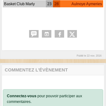
Basket Club Marly
23
28
Aulnoye Aymeries
Publié le
22 nov. 2016
COMMENTEZ L’ÉVÈNEMENT
Connectez-vous
pour pouvoir participer aux
commentaires.