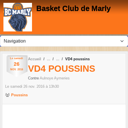
Panneau de gestion des cookies
Basket Club de Marly
Le
samedi
Accueil
VD4 poussins
26
VD4 POUSSINS
NOV.
2016
Contre
Aulnoye Aymeries
Le
samedi
26
nov.
2016
à 13h30
Poussins