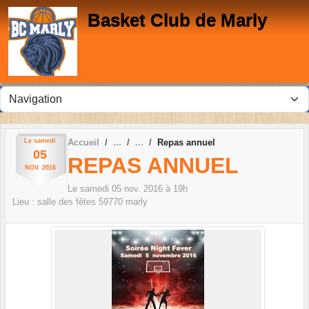
Panneau de gestion des cookies
Basket Club de Marly
Le
samedi
Accueil
Repas annuel
05
REPAS ANNUEL
NOV.
2016
Le
samedi
05
nov.
2016
à 19h
Lieu :
salle des fêtes
59770
marly