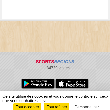
SPORTS
REGIONS
34739
visites
Charte cookies
Gestion des cookies
Ce site utilise des cookies et vous donne le contrôle sur ceux
Informations légales
Signaler un contenu inapproprié
que vous souhaitez activer
Tout accepter
Tout refuser
Personnaliser
Envie de participer ?
Connexion