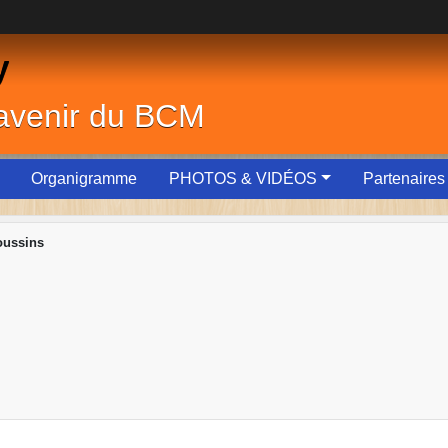
y
'avenir du BCM
Organigramme
PHOTOS & VIDÉOS
Partenaires
oussins