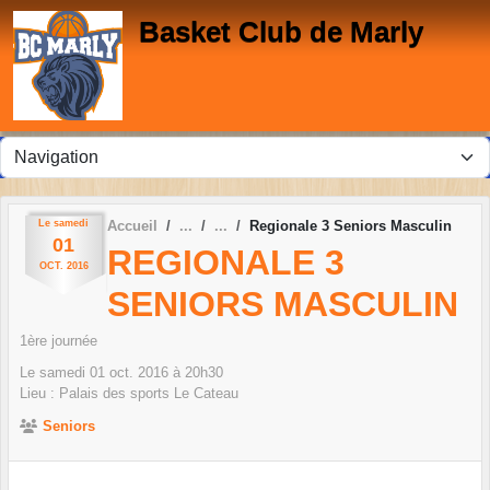
Panneau de gestion des cookies
Basket Club de Marly
Le
samedi
Accueil
Regionale 3 Seniors Masculin
01
REGIONALE 3
OCT.
2016
SENIORS MASCULIN
1ère journée
Le
samedi
01
oct.
2016
à 20h30
Lieu :
Palais des sports
Le Cateau
Seniors