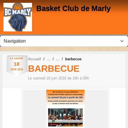
Panneau de gestion des cookies
Basket Club de Marly
Le
samedi
Accueil
barbecue
18
BARBECUE
JUIN
2016
Le
samedi
18
juin
2016
de 18h à 00h