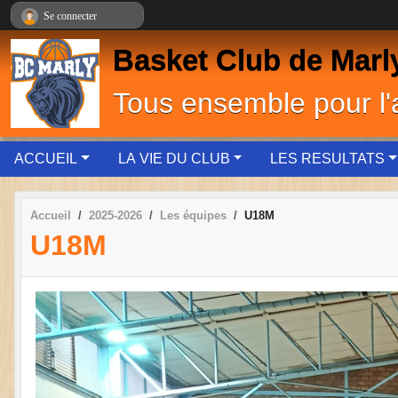
Panneau de gestion des cookies
Se connecter
Basket Club de Marl
Tous ensemble pour l
ACCUEIL
LA VIE DU CLUB
LES RESULTATS
Accueil
2025-2026
Les équipes
U18M
U18M