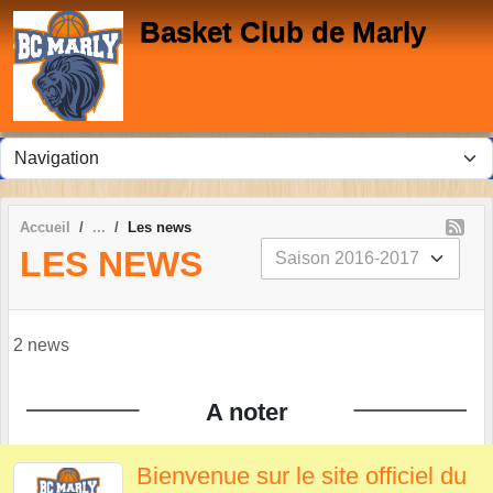
Panneau de gestion des cookies
Basket Club de Marly
Accueil
Les news
LES NEWS
2 news
A noter
Bienvenue sur le site officiel du